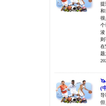
提
和
很
个
浚
则
在
题
20

(
导
但