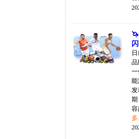
20

闪
日
品
一
能
发
期
容
多.
20