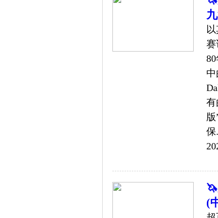

九
以
赛
8
中
D
有
版
保.
20

(
超