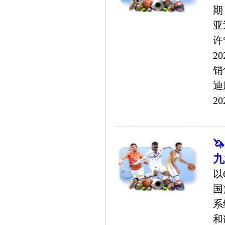
期
亚
许
2
销
迪
20

九
以
国
系
和