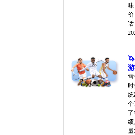
味
价
话
20

游
雪
时
统
个
了
绩
量