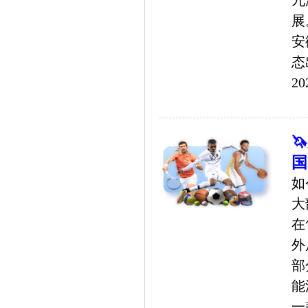
九
展
安
态
20

国
如
大
在
外
部
能
一