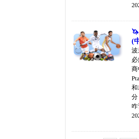
20

(
波
必
商
P
和
分
咋
20