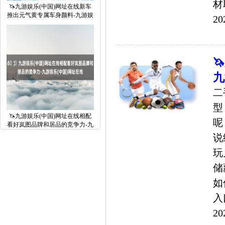
材
🦄九游娱乐(中国)网址在线新车
推出元气黄专属车身颜料-九游娱
20

九
二
型
🦄九游娱乐(中国)网址在线相配
呢
看好岚图品牌和居品的竞争力-九
说
玩
储
如
入
20