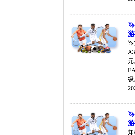

游

A
元
E
级
20

游
知