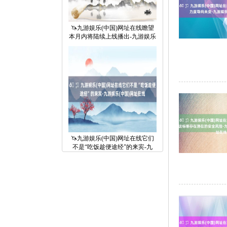
🦄九游娱乐(中国)网址在线瞻望
本月内将陆续上线播出-九游娱乐
🦄九游娱乐(中国)网址在线它们
不是“吃饭趁便途经”的来宾-九