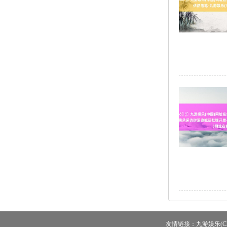
友情链接：
九游娱乐(C