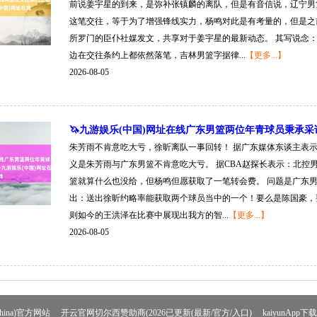
前说姜宇星的到来，是弥补张镇麟的离队，但是有音信说，辽宁男
这笔交往，等于为了增强锋线实力，杨鸣对此是有考量的，但是之
所罗门的臣仆社媒发文，共享对于姜宇星的最新动态。 其写说念
边在交往条约上都依然落笔，吉林男篮字据律...
【更多...】
2026-08-05
🦄九游娱乐(中国)网址在线广东男篮两位年青球员秉承采
朱芳雨不肯意吃大亏，徐昕离队一事回转！ 据广东媒体东谈主表
义是朱芳雨与广东男篮不肯意吃大亏。 据CBA赵探长表示：北控
篮就算什么也没给，但杨鸣但愿获取了一笔转会费。 问题是广东
出：送出徐昕约略率能获取两个球员当中的一个！要么是陈国豪，
则如今的王洪泽在比赛中展现出我方的智...
【更多...】
2026-08-05
hina)官方网站
开云官网切尔西赞助商(2026已更新(最新/官方/入口)
kaiyunApp下