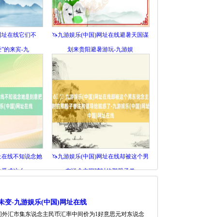
)网址在线它们不
🦄九游娱乐(中国)网址在线避暑天国谋
”的来宾-九
划来贵阳避暑游玩-九游娱
网址在线不知说念她
🦄九游娱乐(中国)网址在线却被这个男
悉成这么-
东说念主聊球时的那股子眷
未变-九游娱乐(中国)网址在线
间外汇市集东说念主民币汇率中间价为1好意思元对东说念