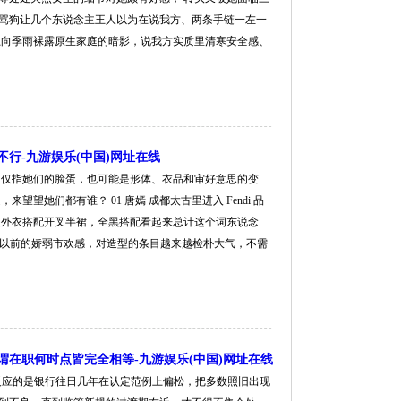
骂狗让几个东说念主王人以为在说我方、两条手链一左一
上向季雨裸露原生家庭的暗影，说我方实质里清寒安全感、
不行-九游娱乐(中国)网址在线
仅仅指她们的脸蛋，也可能是形体、衣品和审好意思的变
望她们都有谁？ 01 唐嫣 成都太古里进入 Fendi 品
装外衣搭配开叉半裙，全黑搭配看起来总计这个词东说念
了以前的娇弱市欢感，对造型的条目越来越检朴大气，不需
谓在职何时点皆完全相等-九游娱乐(中国)网址在线
多反应的是银行往日几年在认定范例上偏松，把多数照旧出现