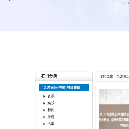
栏目分类
你的位置：
九游娱乐
九游娱乐(中国)网址在线
资讯
娱乐
新闻
旅游
汽车