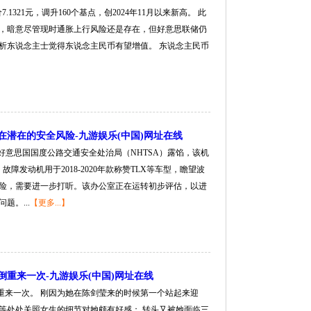
.1321元，调升160个基点，创2024年11月以来新高。 此
，暗意尽管现时通胀上行风险还是存在，但好意思联储仍
析东说念主士觉得东说念主民币有望增值。 东说念主民币
在潜在的安全风险-九游娱乐(中国)网址在线
，据好意思国国度公路交通安全处治局（NHTSA）露馅，该机
发动机用于2018-2020年款称赞TLX等车型，瞻望波
安全风险，需要进一步打听。该办公室正在运转初步评估，以进
。...
【更多...】
倒重来一次-九游娱乐(中国)网址在线
重来一次。 刚因为她在陈剑莹来的时候第一个站起来迎
等处处关照女生的细节对她颇有好感； 转头又被她面临三