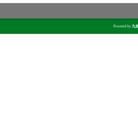
Powered by
九