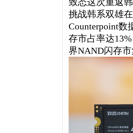
致态这次重返韩
挑战韩系双雄在
Counterpo
存市占率达13
界NAND闪存