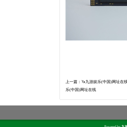
上一篇：
🦄九游娱乐(中国)网址在线在
乐(中国)网址在线
Powered by
九