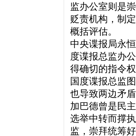
监办公室则是崇
贬责机构，制定
概括评估。
中央谍报局永恒
度谍报总监办公
得确切的指令权
国度谍报总监图
也导致两边矛盾
加巴德曾是民主
选举中转而撑执
监，崇拜统筹好