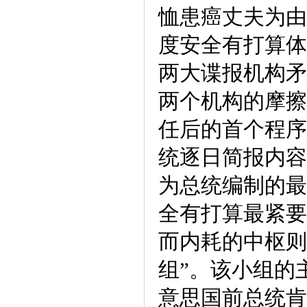
恤患癌丈夫为由
度安全有打算体
两大谍报机构矛
两个机构的摩擦
任后的首个程序
统逐日简报内容
为总统编制的最
全有打算最紧要
而内耗的中枢则
组”。该小组的
意思国前总统肯