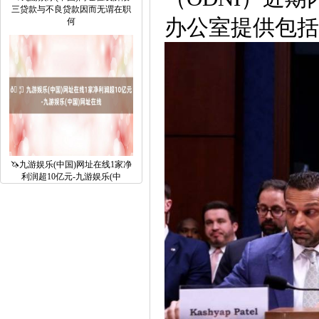
三贷款与不良贷款因而无谓在职
办公室提供包括
何
🦄九游娱乐(中国)网址在线1家净
利润超10亿元-九游娱乐(中