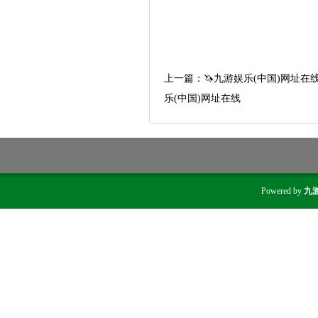
上一篇：
🦄九游娱乐(中国)网址
乐(中国)网址在线
Powered by
九