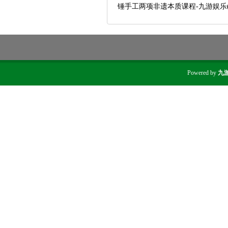
锤手工两项非遗本质课程-九游娱乐
Powered by
九