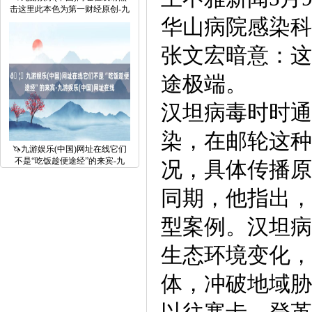
击这里此本色为第一财经原创-九
华山病院感染科
张文宏暗意：这
途极端。
汉坦病毒时时通
染，在邮轮这种
🦄九游娱乐(中国)网址在线它们
不是“吃饭趁便途经”的来宾-九
况，具体传播原
同期，他指出，
型案例。汉坦病
生态环境变化，
体，冲破地域胁