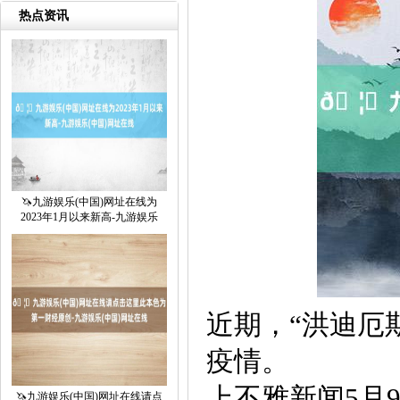
热点资讯
🦄九游娱乐(中国)网址在线为
2023年1月以来新高-九游娱乐
近期，“洪迪厄
疫情。
上不雅新闻5月
🦄九游娱乐(中国)网址在线请点