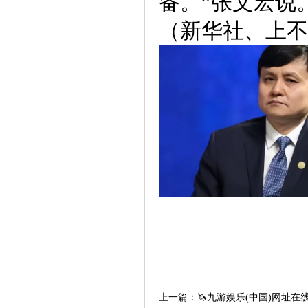
备。”张文宏说
（新华社、上不
上一篇：
🦄九游娱乐(中国)网址