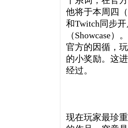
干系词，在官方
他将于本周四（北
和Twitch同
（Showcas
官方的因循，玩
的小奖励。这进
经过。
现在玩家最珍重的