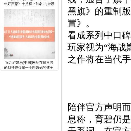
年好声息》十足榜上知名-九游娱
黑旗》的重制版
置》。
看成系列中口碑
玩家视为“海战
之作将在当代手
🦄九游娱乐(中国)网址在线再强
的战神也仅仅一个想姆妈的孩子-
陪伴官方声明而
息称，育碧仍是