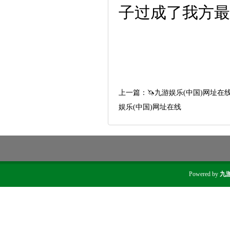
子过成了我方最
上一篇：
🦄九游娱乐(中国)网址
娱乐(中国)网址在线
Powered by
九