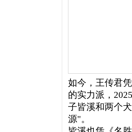
如今，王传君凭
的实力派，20
子皆溪和两个犬
源"。
皆溪也凭《名胜