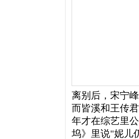
离别后，宋宁峰
而皆溪和王传君，
年才在综艺里公
坞》里说"妮儿