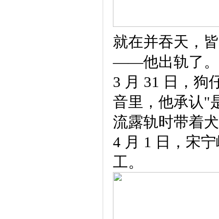
就在并吞天，皆
——他出轨了。
3 月 31 日
音里，他承认"是
流露轨时带着犬
4 月 1 日
工。