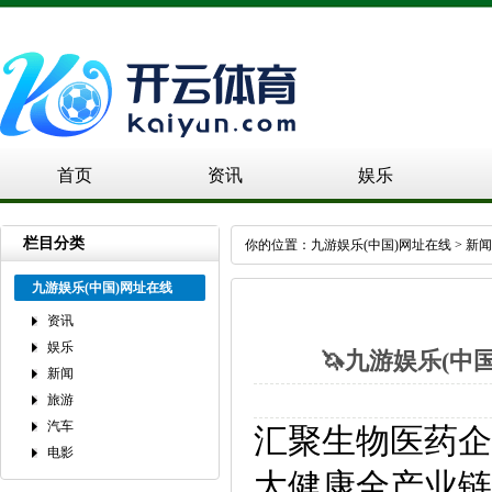
首页
资讯
娱乐
栏目分类
你的位置：
九游娱乐(中国)网址在线
>
新闻
九游娱乐(中国)网址在线
资讯
娱乐
🦄九游娱乐(
新闻
旅游
汽车
汇聚生物医药企业
电影
大健康全产业链