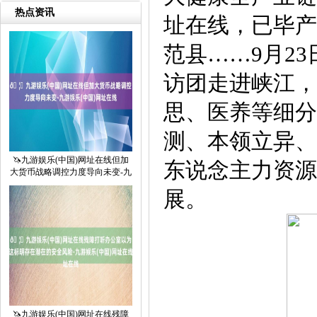
热点资讯
址在线，已毕产
范县……9月2
访团走进峡江，
思、医养等细分
测、本领立异、
🦄九游娱乐(中国)网址在线但加
东说念主力资源
大货币战略调控力度导向未变-九
展。
🦄九游娱乐(中国)网址在线残障