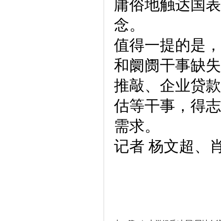
庸俗地触达国表
念。
值得一提的是，
和阛阓干事缺失
推敲、企业贷款
估等干事，得志
需求。
记者 杨文超、肖