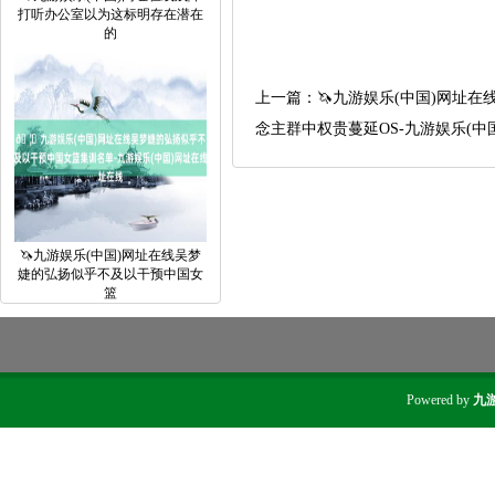
打听办公室以为这标明存在潜在
的
上一篇：
🦄九游娱乐(中国)网址
念主群中权贵蔓延OS-九游娱乐(中
🦄九游娱乐(中国)网址在线吴梦
婕的弘扬似乎不及以干预中国女
篮
Powered by
九