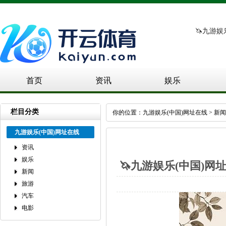
🦄九游
首页
资讯
娱乐
栏目分类
你的位置：
九游娱乐(中国)网址在线
>
新闻
九游娱乐(中国)网址在线
资讯
娱乐
🦄九游娱乐(中国)
新闻
旅游
汽车
电影