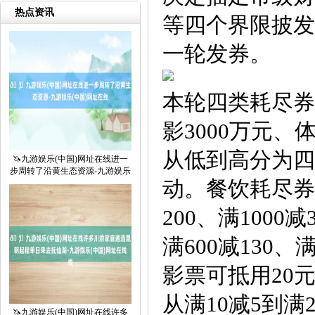
热点资讯
等四个界限披发
一轮发券。
本轮四类耗尽券
影3000万元
从低到高分为四
🦄九游娱乐(中国)网址在线进一
步周转了沿黄生态资源-九游娱乐
动。餐饮耗尽券券
200、满100
满600减130、
影票可抵用20
从满10减5到
🦄九游娱乐(中国)网址在线许多